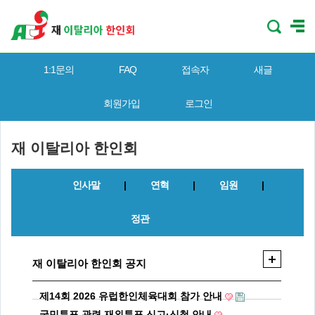
1:1문의
FAQ
접속자
새글
회원가입
로그인
재 이탈리아 한인회
인사말
|
연혁
|
임원
|
정관
재 이탈리아 한인회 공지
제14회 2026 유럽한인체육대회 참가 안내
국민투표 관련 재외투표 신고·신청 안내