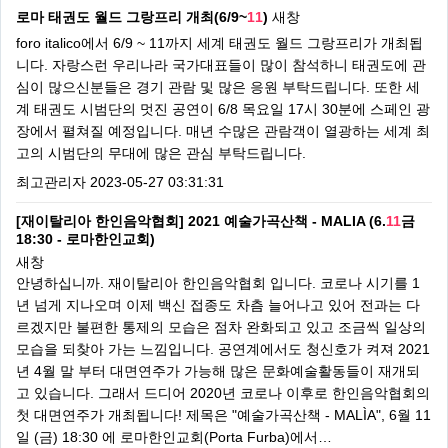
로마 태권도 월드 그랑프리 개최(6/9~
11
)
새창
foro italico에서 6/9 ~ 11까지 세계 태권도 월드 그랑프리가 개최됩
니다. 자랑스런 우리나라 국가대표들이 많이 참석하니 태권도에 관
심이 많으신분들은 경기 관람 및 많은 응원 부탁드립니다. 또한 세
계 태권도 시범단의 멋진 공연이 6/8 목요일 17시 30분에 스페인 광
장에서 펼쳐질 예정입니다. 매년 수많은 관람객이 열광하는 세계 최
고의 시범단의 무대에 많은 관심 부탁드립니다.
최고관리자
2023-05-27 03:31:31
[재이탈리아 한인음악협회] 2021 예술가곡산책 - MALIA (6.
11
금
18:30 - 로마한인교회)
새창
안녕하십니까. 재이탈리아 한인음악협회 입니다. 코로나 시기를 1
년 넘게 지나오며 이제 백신 접종도 차츰 늘어나고 있어 전과는 다
르겠지만 불편한 통제의 모습은 점차 완화되고 있고 조금씩 일상의
모습을 되찾아 가는 느낌입니다. 공연계에서도 청신호가 켜져 2021
년 4월 말 부터 대면연주가 가능해 많은 문화예술활동들이 재개되
고 있습니다. 그래서 드디어 2020년 코로나 이후로 한인음악협회의
첫 대면연주가 개최됩니다! 제목은 "예술가곡산책 - MALÌA", 6월 11
일 (금) 18:30 에 로마한인교회(Porta Furba)에서…