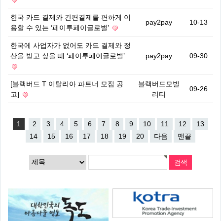
한국 카드 결제와 간편결제를 편하게 이
pay2pay
10-13
용할 수 있는 ‘페이투페이글로벌’
한국에 사업자가 없어도 카드 결제와 정
산을 받고 싶을 때 ‘페이투페이글로벌’
pay2pay
09-30
[블랙버드 T 이탈리아 파트너 모집 공
블랙버드모빌
09-26
고]
리티
1
2
3
4
5
6
7
8
9
10
11
12
13
14
15
16
17
18
19
20
다음
맨끝