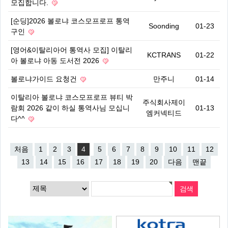
모집합니다.
[순딩]2026 볼로냐 코스모프로프 통역
Soonding
01-23
구인
[영어&이탈리아어 통역사 모집] 이탈리
KCTRANS
01-22
아 볼로냐 아동 도서전 2026
볼로냐가이드 요청건
만주니
01-14
이탈리아 볼로냐 코스모프로프 뷰티 박
주식회사제이
람회 2026 같이 하실 통역사님 모십니
01-13
엠커넥티드
다^^
처음
1
2
3
4
5
6
7
8
9
10
11
12
13
14
15
16
17
18
19
20
다음
맨끝