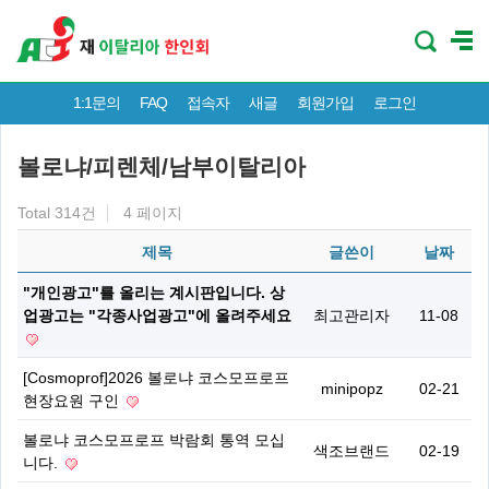
1:1문의
FAQ
접속자
새글
회원가입
로그인
볼로냐/피렌체/남부이탈리아
Total 314건
4 페이지
제목
글쓴이
날짜
"개인광고"를 올리는 계시판입니다. 상
업광고는 "각종사업광고"에 올려주세요
최고관리자
11-08
[Cosmoprof]2026 볼로냐 코스모프로프
minipopz
02-21
현장요원 구인
볼로냐 코스모프로프 박람회 통역 모십
색조브랜드
02-19
니다.