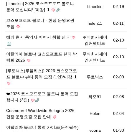
[fitneskin] 2026 코스모프로프 볼로냐
fitneskin
02-19
통역 모십니다! [마감]
1
코스모프로프 볼로냐 - 현장 운영요원
helen11
02-11
모집
해외 현지 통역사 이력서 취합 안내
주식회사제이
02-10
엠커넥티드
이탈리아 볼로냐 코스모프로프 뷰티 박
주식회사제이
02-10
람회 2026
엠커넥티드
[루토닉스(루블리스)] 2026 코스모프로
프 볼로냐 뷰티 통역 모집 (1인)/마감
1
루토닉스
02-09
❤️2026 코스모프로프 볼로냐 통역 모집
라오91
02-08
합니다.(3인)
Cosmoprof Worldwide Bologna 2026
Helen
02-04
현장 운영요원 모집 안내
이탈리아 볼로냐 통역 가이드(운전필수)
yoona
01-30