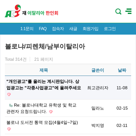
1:1문의
FAQ
접속자
새글
회원가입
로그인
볼로냐/피렌체/남부이탈리아
Total 314건
21 페이지
제목
글쓴이
날짜
"개인광고"를 올리는 계시판입니다. 상
업광고는 "각종사업광고"에 올려주세요
최고관리자
11-08
Re: 볼로냐대학교 유학생 및 학교
밀라노
02-15
관련자 요청드립니다.
볼로냐 도서전 통역 모집(4월4일~7일)
박지영
02-11