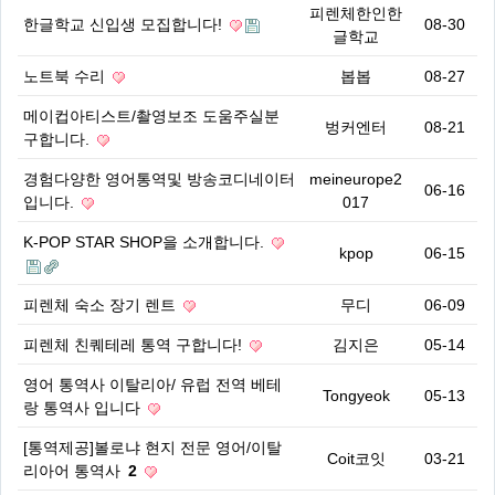
피렌체한인한
한글학교 신입생 모집합니다!
08-30
글학교
노트북 수리
봅봅
08-27
메이컵아티스트/촬영보조 도움주실분
벙커엔터
08-21
구합니다.
경험다양한 영어통역및 방송코디네이터
meineurope2
06-16
입니다.
017
K-POP STAR SHOP을 소개합니다.
kpop
06-15
피렌체 숙소 장기 렌트
무디
06-09
피렌체 친퀘테레 통역 구합니다!
김지은
05-14
영어 통역사 이탈리아/ 유럽 전역 베테
Tongyeok
05-13
랑 통역사 입니다
[통역제공]볼로냐 현지 전문 영어/이탈
Coit코잇
03-21
리아어 통역사
2