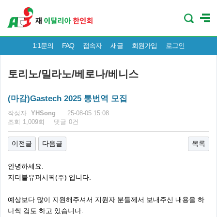
1:1문의
FAQ
접속자
새글
회원가입
로그인
토리노/밀라노/베로나/베니스
(마감)Gastech 2025 통번역 모집
페이지 정보
작성자
YHSong
25-08-05 15:08
조회
1,009회
댓글
0건
이전글
다음글
목록
안녕하세요.
지더블유퍼시픽(주) 입니다.
예상보다 많이 지원해주셔서 지원자 분들께서 보내주신 내용을 하
나씩 검토 하고 있습니다.