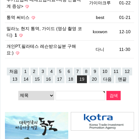
가이아크루
01-22
계 증상>
통역 써비스
best
01-21
밀라노 현지 통역, 가이드 (영상 촬영 코
kxxwon
12-10
디)
1
개인PT,필라테스 레슨받으실분 구해
다니
11-30
요:)
처음
1
2
3
4
5
6
7
8
9
10
11
12
13
14
15
16
17
18
19
20
다음
맨끝