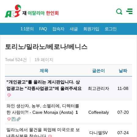
1:1문의
FAQ
접속자
새글
회원가입
로그인
토리노/밀라노/베로나/베니스
Total 524건
19 페이지
제목
글쓴이
날짜
"개인광고"를 올리는 계시판입니다. 상
업광고는 "각종사업광고"에 올려주세요
최고관리자
11-08
와인 생산자, 농부, 소멜리에, 디렉터를
한 사람이?! - Cave Monaja (Aosta)
1
Coffeeitaly
07-20
밀라노에서 물건을 픽업해 미국으로 보
다니엘SV
07-24
내주실분을 찾습니다