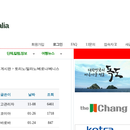
lia
회원가입
로그인
FAQ
1:1문의
접속자 32
새
단체,칼럼,정보
여행뉴스
지역 게시판 > 토리노/밀라노/베로나/베니스
글쓴이
날짜
조회
최고관리자
11-08
6461
코이아
01-26
1718
바로바
01-24
847