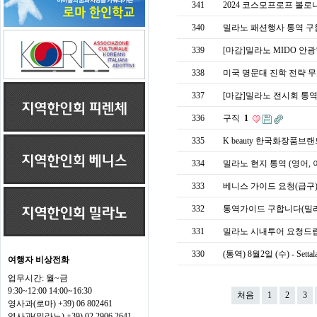
341
2024 코스모프로프 볼로
340
밀라노 패션행사 통역 구합니다
339
[마감]밀라노 MIDO 안광
338
미국 명문대 진학 전략 
337
[마감]밀라노 전시회 통역 구인
336
구직
1
335
K beauty 한국화장품
334
밀라노 현지 통역 (영어,
333
베니스 가이드 요청(급구
332
통역가이드 구합니다(밀
331
밀라노 시내투어 요청드
330
(통역) 8월2일 (수) - S
여행자 비상전화
업무시간: 월~금
9:30~12:00 14:00~16:30
처음
1
2
3
영사과(로마) +39) 06 802461
영사과(밀라노) +39) 02 2906 2641