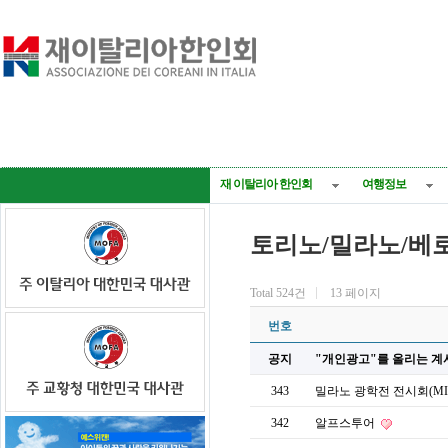
재 이탈리아 한인회
여행정보
토리노/밀라노/베
Total 524건
13 페이지
번호
공지
"개인광고"를 올리는 
343
밀라노 광학전 전시회(MIDO)
342
알프스투어