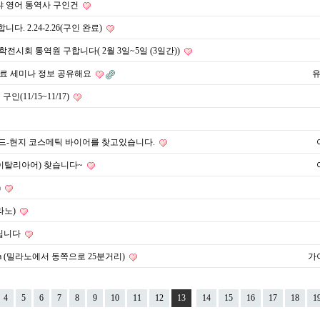
냐 영어 통역사 구인건
. 2.24-2.26(구인 완료)
학전시회 통역원 구합니다( 2월 3일~5일 (3일간))
무료 세미나 정보 공유해요
(11/15~11/17)
브랜드-현지 코스메틱 바이어를 찾고있습니다.
 이탈리아어) 찾습니다~
)
라노)
립니다
ettala (밀라노에서 동쪽으로 25분거리)
가
4
5
6
7
8
9
10
11
12
13
14
15
16
17
18
1