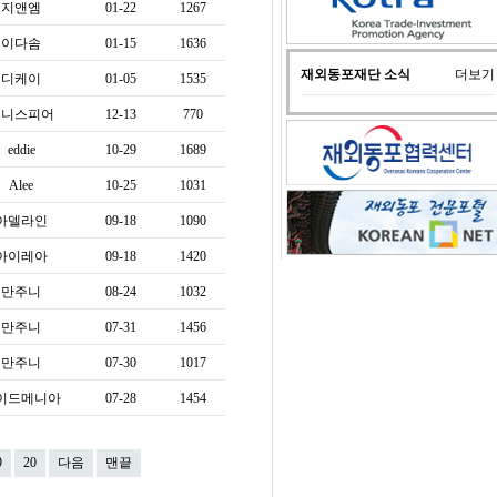
지앤엠
01-22
1267
이다솜
01-15
1636
재외동포재단 소식
더보기
디케이
01-05
1535
유니스피어
12-13
770
eddie
10-29
1689
Alee
10-25
1031
아델라인
09-18
1090
아이레아
09-18
1420
만주니
08-24
1032
만주니
07-31
1456
만주니
07-30
1017
이드메니아
07-28
1454
9
20
다음
맨끝