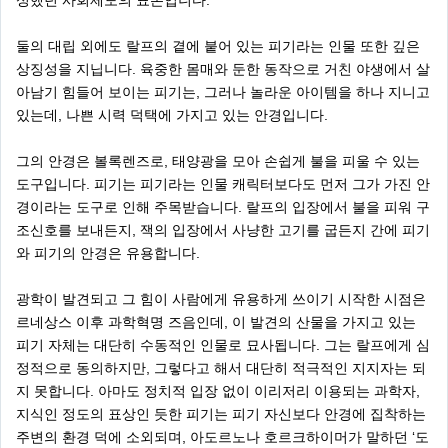
성했던 사회제도의 표본입니다.
둘의 대립 외에도 랄프의 곁에 붙어 있는 피기라는 인물 또한 깊은
상징성을 지닙니다. 육중한 몸매와 둔한 동작으로 거친 야생에서 살
아남기 힘들어 보이는 피기는, 그러나 놀라운 아이템을 하나 지니고
있는데, 나쁜 시력 덕택에 가지고 있는 안경입니다.
그의 안경은 볼록렌즈로, 태양광을 모아 손쉽게 불을 피울 수 있는
도구입니다. 피기는 피기라는 인물 캐릭터보다도 먼저 그가 가진 안
경이라는 도구로 인해 주목받습니다. 랄프의 입장에서 불을 피워 구
조신호를 보내든지, 잭의 입장에서 사냥한 고기를 굽든지 간에 피기
와 피기의 안경은 유용합니다.
광학이 발견되고 그 힘이 사람에게 유용하게 쓰이기 시작한 시점은
르네상스 이후 과학혁명 즈음인데, 이 발견의 산물을 가지고 있는
피기 자체는 대단히 수동적인 인물로 묘사됩니다. 그는 랄프에게 심
정적으로 동의하지만, 그렇다고 해서 대단히 적극적인 지지자는 되
지 못합니다. 아마도 정치적 입장 없이 이리저리 이용되는 과학자,
지식인 정도의 표상인 듯한 피기는 피기 자신보다 안경에 집착하는
주변의 환경 덕에 소외되며, 아도르노나 호르크하이머가 말하던 ‘도