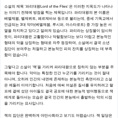
소설의 제목 ‘파리대왕Lord of the Flies’ 은 이러한 지옥도가 나타나
는 이야기 전체에 방점을 찍는 제목입니다. 파리대왕의 본 이름은
베엘제붑, 벨제뷔트, 페르제바브 등으로 불리는데, 중세 기독교에서
언급되는 3대 악마(베엘제붑, 루시퍼, 아스타로트) 중 가장 높은 서
열을 차지하고 있다고 알려져 있습니다. 파리라는 상징물이 암시하
듯이, 파리대왕은 교활함이나 악랄함보다는 보다 더럽고 본능적인
형태의 악을 상징하는 형태로 자주 등장하며, 소설에서 결국 소년
집단이 보여주는 처절하고 본능적인 피의 잔치를 상징하는 데 부족
함이 없습니다.
그렇다고 소설이 ‘잭’을 가리켜 파리대왕으로 칭하지 않는 부분을 주
목해야 합니다. 악마는 특정한 인간 누군가를 가리키는 것이 절대
아니며, 오히려 인간의 내면에 존재하는 본능적인 측면이라고 소설
은 에둘러 이야기합니다. 처음에 애써 어설픈 질서를 유지하려고 랄
프에 곁에 섰던 아이들도 결국 공포에 대한 본능적 방어행동으로 잭
에게로 돌아서는 모습은 결국 인간의 본능에서 출발하는 악의 시점
을 가리키는 묘사입니다.
잭의 집단은 완벽하게 야만사회라고 보기도 어렵습니다. 잭 일당은