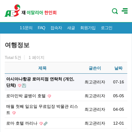
1:1문의
FAQ
접속자
새글
회원가입
로그인
여행정보
Total 5건
1 페이지
제목
글쓴이
날짜
아시아나항공 로마지점 연락처 (개인,
최고관리자
07-16
단체)
로마민박 골뱅이 호텔
최고관리자
05-05
매월 첫째 일요일 무료입장 박물관 리스
최고관리자
04-05
트
로마 호텔 까리나
최고관리자
12-01