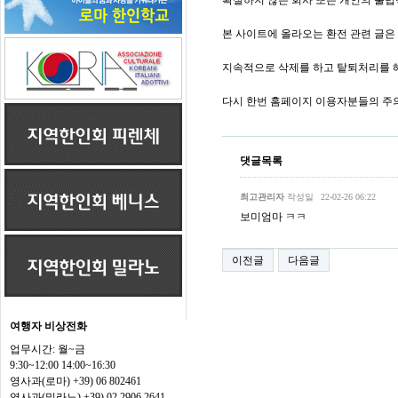
확실하지 않은 회사 또는 개인의 불법
본 사이트에 올라오는 환전 관련 글은
지속적으로 삭제를 하고 탙퇴처리를 해
다시 한번 홈페이지 이용자분들의 주
댓글목록
최고관리자
작성일
22-02-26 06:22
보미엄마 ㅋㅋ
이전글
다음글
여행자 비상전화
업무시간: 월~금
9:30~12:00 14:00~16:30
영사과(로마) +39) 06 802461
영사과(밀라노) +39) 02 2906 2641