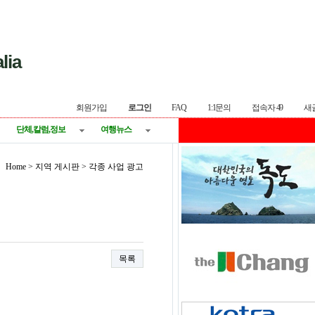
lia
회원가입
로그인
FAQ
1:1문의
접속자 49
새
단체,칼럼,정보
여행뉴스
Home > 지역 게시판 > 각종 사업 광고
목록