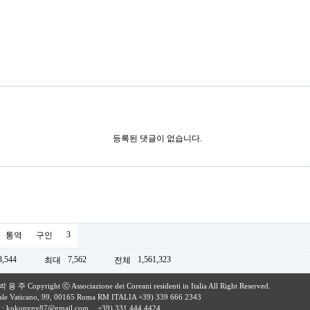
등록된 댓글이 없습니다.
3
통역
구인
3,544
7,562
1,561,323
최대
전체
 주 Copyright ⓒ Associazione dei Coreani residenti in Italia All Right Reserved.
iale Vaticano, 99, 00165 Roma RM ITALIA +39) 339 666 2343
 :
kokonyny87@gmail.com
+39) 331 444 4424