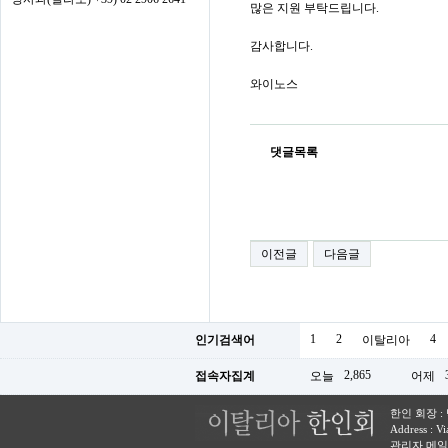
많은 지원 부탁드립니다.
감사합니다.
와이노스
댓글목록
이전글
다음글
1
2
4
인기검색어
이탈리아
2,865
접속자집계
오늘
어제
한인 회장 : 박 용
Address : V
관리자 메일