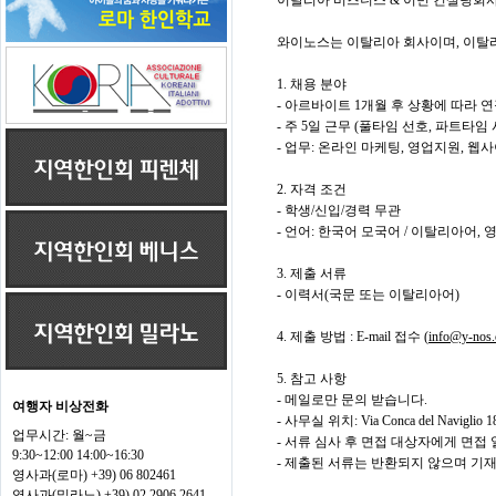
이탈리아 비즈니스 & 이민 컨설팅회
와이노스는 이탈리아 회사이며, 이탈리
1. 채용 분야
- 아르바이트 1개월 후 상황에 따라 
- 주 5일 근무 (풀타임 선호, 파트타임
- 업무: 온라인 마케팅, 영업지원, 웹
2. 자격 조건
- 학생/신입/경력 무관
- 언어: 한국어 모국어 / 이탈리아어,
3. 제출 서류
- 이력서(국문 또는 이탈리아어)
4. 제출 방법 : E-mail 접수 (
info@y-nos
5. 참고 사항
- 메일로만 문의 받습니다.
여행자 비상전화
- 사무실 위치: Via Conca del Naviglio 18
업무시간: 월~금
- 서류 심사 후 면접 대상자에게 면접
9:30~12:00 14:00~16:30
- 제출된 서류는 반환되지 않으며 기재
영사과(로마) +39) 06 802461
영사과(밀라노) +39) 02 2906 2641