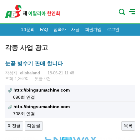
1:1문의
FAQ
접속자
새글
회원가입
로그인
각종 사업 광고
눈꽃 빙수기 판매 합니다.
페이지 정보
작성자
elishaland
18-06-21 11:48
조회
1,262회
댓글
0건
관련링크
http://bingsumachine.com
696회 연결
http://bingsumachine.com
708회 연결
이전글
다음글
목록