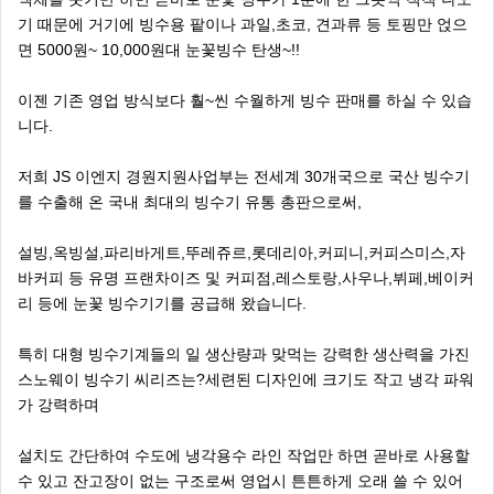
기 때문에 거기에 빙수용 팥이나 과일,초코, 견과류 등 토핑만 얹으
면 5000원~ 10,000원대 눈꽃빙수 탄생~!!
이젠 기존 영업 방식보다 훨~씬 수월하게 빙수 판매를 하실 수 있습
니다.
저희 JS 이엔지 경원지원사업부는 전세계 30개국으로 국산 빙수기
를 수출해 온 국내 최대의 빙수기 유통 총판으로써,
설빙,옥빙설,파리바게트,뚜레쥬르,롯데리아,커피니,커피스미스,자
바커피 등 유명 프랜차이즈 및 커피점,레스토랑,사우나,뷔페,베이커
리 등에 눈꽃 빙수기기를 공급해 왔습니다.
특히 대형 빙수기계들의 일 생산량과 맞먹는 강력한 생산력을 가진
스노웨이 빙수기 씨리즈는?세련된 디자인에 크기도 작고 냉각 파워
가 강력하며
설치도 간단하여 수도에 냉각용수 라인 작업만 하면 곧바로 사용할
수 있고 잔고장이 없는 구조로써 영업시 튼튼하게 오래 쓸 수 있어