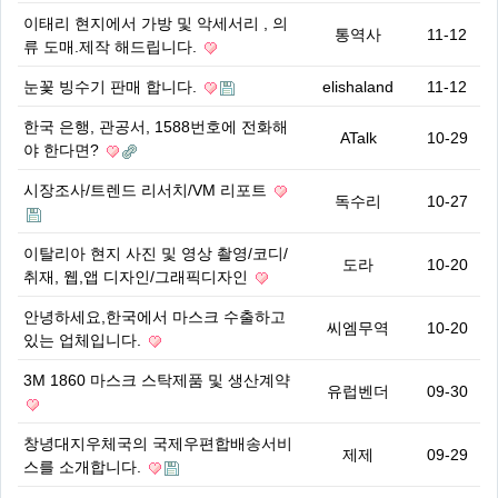
이태리 현지에서 가방 및 악세서리 , 의
통역사
11-12
류 도매.제작 해드립니다.
눈꽃 빙수기 판매 합니다.
elishaland
11-12
한국 은행, 관공서, 1588번호에 전화해
ATalk
10-29
야 한다면?
시장조사/트렌드 리서치/VM 리포트
독수리
10-27
이탈리아 현지 사진 및 영상 촬영/코디/
도라
10-20
취재, 웹,앱 디자인/그래픽디자인
안녕하세요,한국에서 마스크 수출하고
씨엠무역
10-20
있는 업체입니다.
3M 1860 마스크 스탁제품 및 생산계약
유럽벤더
09-30
창녕대지우체국의 국제우편합배송서비
제제
09-29
스를 소개합니다.