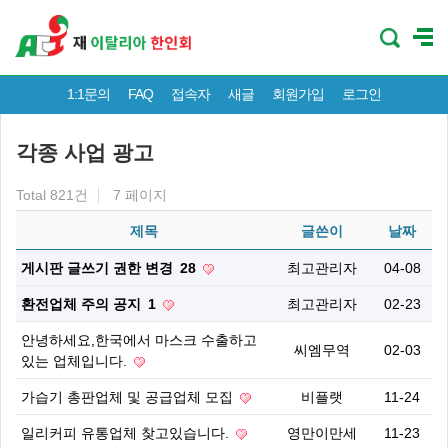
1:1문의
FAQ
접속자
새글
회원가입
로그인
각종 사업 광고
Total 821건
7 페이지
제목
글쓴이
날짜
게시판 글쓰기 권한 변경
28
최고관리자
04-08
환전업체 주의 공지
1
최고관리자
02-23
안녕하세요,한국에서 마스크 수출하고
씨엠무역
02-03
있는 업체입니다.
가습기 총판업체 및 공급업체 모집
비플랫
11-24
일리커피 유통업체 찾고있습니다.
영만이만세
11-23