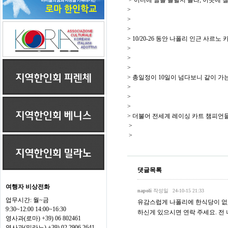
> 어디에 글을 올릴지 몰라, 이곳에 
>
>
>
> 10/20-26 동안 나폴리 인근 사
>
>
>
> 총일정이 10일이 넘다보니 같이 
>
>
>
> 더불어 전세계 레이싱 카트 챔피언들이 
>
>
댓글목록
여행자 비상전화
napoli
작성일
24-10-15 21:33
업무시간: 월~금
유감스럽게 나폴리에 한식당이 없어요
9:30~12:00 14:00~16:30
하신게 있으시면 연락 주세요. 전 나폴
영사과(로마) +39) 06 802461
영사과(밀라노) +39) 02 2906 2641