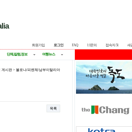
lia
회원가입
로그인
FAQ
1:1문의
접속자 51
새
단체,칼럼,정보
여행뉴스
지역 게시판 > 볼로냐/피렌체/남부이탈리아
목록