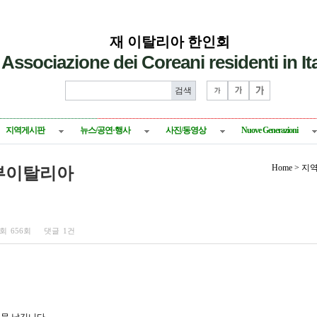
재 이탈리아 한인회
Associazione dei Coreani residenti in Ita
지역게시판
뉴스/공연·행사
사진/동영상
Nuove Generazioni
Home > 
부이탈리아
회
656회
댓글
1건