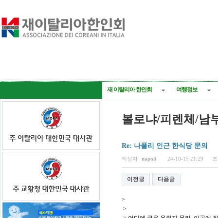
재 이탈리아 한인회
여행정보
볼로냐/피렌체/남
Re: 나폴리 인근 한식당 문의
페이지 정보
작성자
napoli
24-10-15 21:29
조
이전글
다음글
>
>