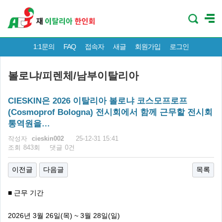
1:1문의
FAQ
접속자
새글
회원가입
로그인
볼로냐/피렌체/남부이탈리아
CIESKIN은 2026 이탈리아 볼로냐 코스모프로프
(Cosmoprof Bologna) 전시회에서 함께 근무할 전시회
통역원을…
페이지 정보
작성자
cieskin002
25-12-31 15:41
조회
843회
댓글
0건
이전글
다음글
목록
■ 근무 기간
2026년 3월 26일(목) ~ 3월 28일(일)