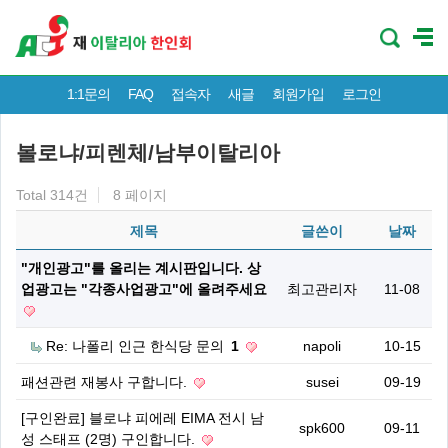
1:1문의
FAQ
접속자
새글
회원가입
로그인
볼로냐/피렌체/남부이탈리아
Total 314건
8 페이지
제목
글쓴이
날짜
"개인광고"를 올리는 계시판입니다. 상
업광고는 "각종사업광고"에 올려주세요
최고관리자
11-08
Re: 나폴리 인근 한식당 문의
1
napoli
10-15
패션관련 재봉사 구합니다.
susei
09-19
[구인완료] 블로냐 피에레 EIMA 전시 남
spk600
09-11
성 스태프 (2명) 구인합니다.