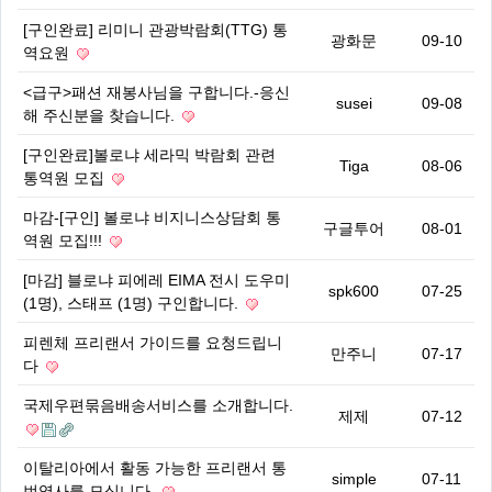
[구인완료] 리미니 관광박람회(TTG) 통
광화문
09-10
역요원
<급구>패션 재봉사님을 구합니다.-응신
susei
09-08
해 주신분을 찾습니다.
[구인완료]볼로냐 세라믹 박람회 관련
Tiga
08-06
통역원 모집
마감-[구인] 볼로냐 비지니스상담회 통
구글투어
08-01
역원 모집!!!
[마감] 블로냐 피에레 EIMA 전시 도우미
spk600
07-25
(1명), 스태프 (1명) 구인합니다.
피렌체 프리랜서 가이드를 요청드립니
만주니
07-17
다
국제우편묶음배송서비스를 소개합니다.
제제
07-12
이탈리아에서 활동 가능한 프리랜서 통
simple
07-11
번역사를 모십니다.