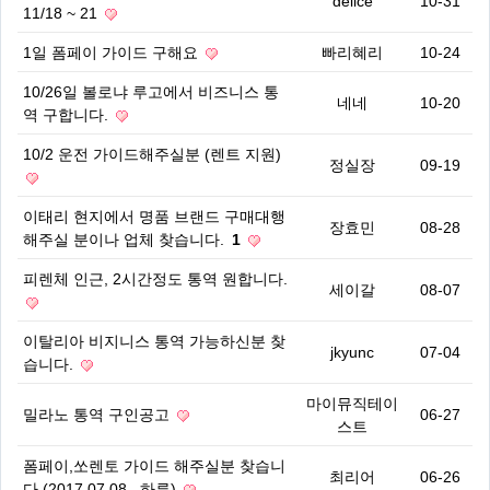
delice
10-31
11/18 ~ 21
1일 폼페이 가이드 구해요
빠리혜리
10-24
10/26일 볼로냐 루고에서 비즈니스 통
네네
10-20
역 구합니다.
10/2 운전 가이드해주실분 (렌트 지원)
정실장
09-19
이태리 현지에서 명품 브랜드 구매대행
장효민
08-28
해주실 분이나 업체 찾습니다.
1
피렌체 인근, 2시간정도 통역 원합니다.
세이갈
08-07
이탈리아 비지니스 통역 가능하신분 찾
jkyunc
07-04
습니다.
마이뮤직테이
밀라노 통역 구인공고
06-27
스트
폼페이,쏘렌토 가이드 해주실분 찾습니
최리어
06-26
다 (2017.07.08 , 하루)