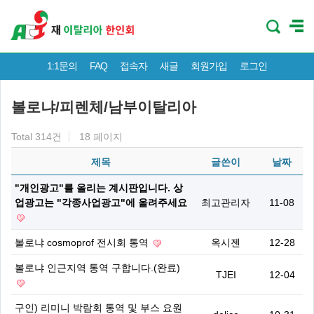
1:1문의
FAQ
접속자
새글
회원가입
로그인
볼로냐/피렌체/남부이탈리아
Total 314건
18 페이지
제목
글쓴이
날짜
"개인광고"를 올리는 계시판입니다. 상
업광고는 "각종사업광고"에 올려주세요
최고관리자
11-08
볼로냐 cosmoprof 전시회 통역
옥시젠
12-28
볼로냐 인근지역 통역 구합니다.(완료)
TJEI
12-04
구인) 리미니 박람회 통역 및 부스 요원