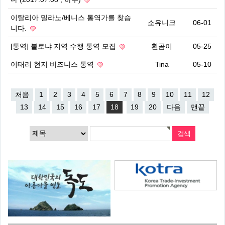
이탈리아 밀라노/베니스 통역가를 찾습
소유니크
06-01
니다.
[통역] 볼로냐 지역 수행 통역 모집
흰곰이
05-25
이태리 현지 비즈니스 통역
Tina
05-10
처음
1
2
3
4
5
6
7
8
9
10
11
12
13
14
15
16
17
18
19
20
다음
맨끝