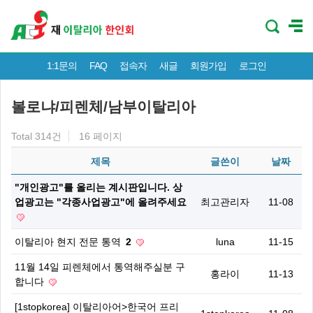
1:1문의
FAQ
접속자
새글
회원가입
로그인
볼로냐/피렌체/남부이탈리아
Total 314건
16 페이지
제목
글쓴이
날짜
"개인광고"를 올리는 계시판입니다. 상
업광고는 "각종사업광고"에 올려주세요
최고관리자
11-08
이탈리아 현지 전문 통역
2
luna
11-15
11월 14일 피렌체에서 통역해주실분 구
홍라이
11-13
합니다
[1stopkorea] 이탈리아어>한국어 프리