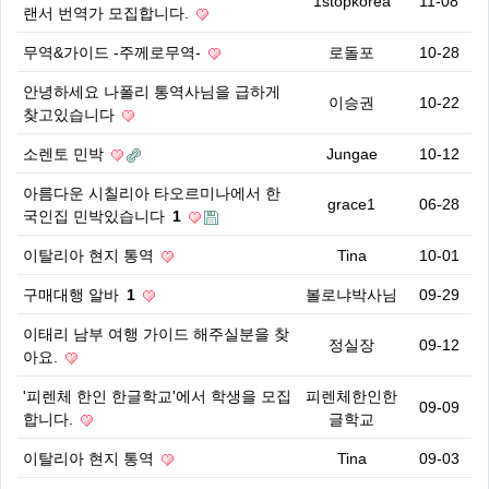
1stopkorea
11-08
랜서 번역가 모집합니다.
무역&가이드 -주께로무역-
로돌포
10-28
안녕하세요 나폴리 통역사님을 급하게
이승권
10-22
찾고있습니다
소렌토 민박
Jungae
10-12
아름다운 시칠리아 타오르미나에서 한
grace1
06-28
국인집 민박있습니다
1
이탈리아 현지 통역
Tina
10-01
구매대행 알바
1
볼로냐박사님
09-29
이태리 남부 여행 가이드 해주실분을 찾
정실장
09-12
아요.
'피렌체 한인 한글학교'에서 학생을 모집
피렌체한인한
09-09
합니다.
글학교
이탈리아 현지 통역
Tina
09-03