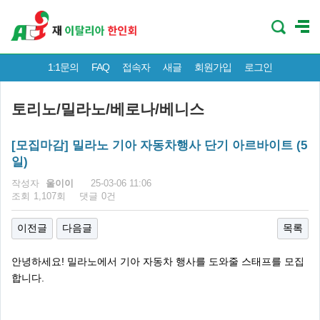
1:1문의
FAQ
접속자
새글
회원가입
로그인
토리노/밀라노/베로나/베니스
[모집마감] 밀라노 기아 자동차행사 단기 아르바이트 (5
일)
페이지 정보
작성자
울이이
25-03-06 11:06
조회
1,107회
댓글
0건
이전글
다음글
목록
안녕하세요! 밀라노에서 기아 자동차 행사를 도와줄 스태프를 모집
합니다.